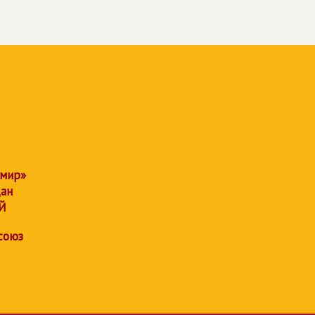
 мир»
дан
Й
союз