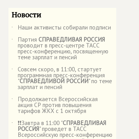
Новости
Наши активисты собирали подписи
˙
Партия
СПРАВЕДЛИВАЯ РОССИЯ
˙
проводит в пресс-центре ТАСС
пресс-конференцию, посвященную
теме зарплат и пенсий
Совсем скоро, в 11:00, стартует
˙
программная пресс-конференция
"
СПРАВЕДЛИВОЙ РОССИИ
" по теме
зарплат и пенсий
Продолжается Всероссийская
˙
акция СР против повышения
тарифов ЖКХ с 1 октября
❗️❗️Завтра в 11:00 "
СПРАВЕДЛИВАЯ
˙
РОССИЯ
" проведет в ТАСС
Всероссийскую пресс-конференцию